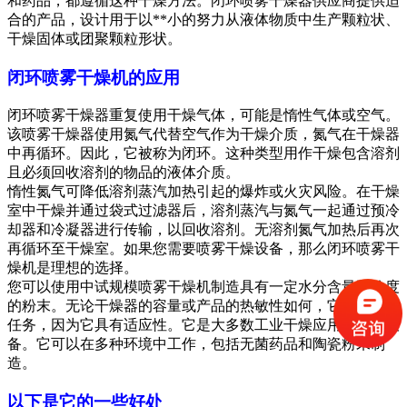
和药品，都遵循这种干燥方法。闭环喷雾干燥器供应商提供适
合的产品，设计用于以**小的努力从液体物质中生产颗粒状、
干燥固体或团聚颗粒形状。
闭环喷雾干燥机的应用
闭环喷雾干燥器重复使用干燥气体，可能是惰性气体或空气。
该喷雾干燥器使用氮气代替空气作为干燥介质，氮气在干燥器
中再循环。因此，它被称为闭环。这种类型用作干燥包含溶剂
且必须回收溶剂的物品的液体介质。
惰性氮气可降低溶剂蒸汽加热引起的爆炸或火灾风险。在干燥
室中干燥并通过袋式过滤器后，溶剂蒸汽与氮气一起通过预冷
却器和冷凝器进行传输，以回收溶剂。无溶剂氮气加热后再次
再循环至干燥室。如果您需要喷雾干燥设备，那么闭环喷雾干
燥机是理想的选择。
您可以使用中试规模喷雾干燥机制造具有一定水分含量和粒度
的粉末。无论干燥器的容量或产品的热敏性如何，它都能执行
任务，因为它具有适应性。它是大多数工业干燥应用的干燥设
备。它可以在多种环境中工作，包括无菌药品和陶瓷粉末制
造。
以下是它的一些好处