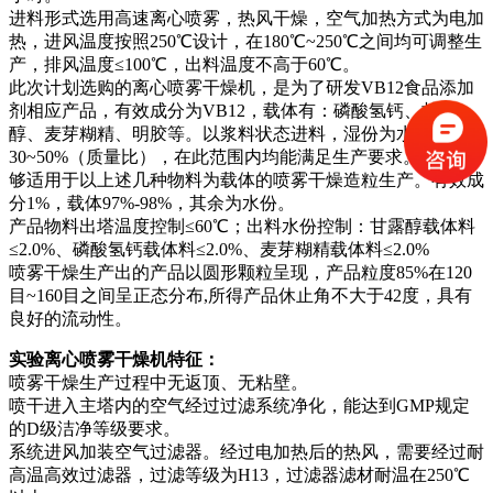
进料形式选用高速离心喷雾，热风干燥，空气加热方式为电加
热，进风温度按照250℃设计，在180℃~250℃之间均可调整生
产，排风温度≤100℃，出料温度不高于60℃。
此次计划选购的离心喷雾干燥机，是为了研发VB12食品添加
剂相应产品，有效成分为VB12，载体有：磷酸氢钙、甘露
醇、麦芽糊精、明胶等。以浆料状态进料，湿份为水，含固量
30~50%（质量比），在此范围内均能满足生产要求。设备能
够适用于以上述几种物料为载体的喷雾干燥造粒生产。有效成
分1%，载体97%-98%，其余为水份。
产品物料出塔温度控制≤60℃；出料水份控制：甘露醇载体料
≤2.0%、磷酸氢钙载体料≤2.0%、麦芽糊精载体料≤2.0%
喷雾干燥生产出的产品以圆形颗粒呈现，产品粒度85%在120
目~160目之间呈正态分布,所得产品休止角不大于42度，具有
良好的流动性。
实验离心喷雾干燥机特征：
喷雾干燥生产过程中无返顶、无粘壁。
喷干进入主塔内的空气经过过滤系统净化，能达到GMP规定
的D级洁净等级要求。
系统进风加装空气过滤器。经过电加热后的热风，需要经过耐
高温高效过滤器，过滤等级为H13，过滤器滤材耐温在250℃