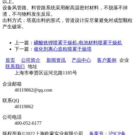
以上。
设备风管路、料管路系统采用耐高温密封材料，不脱落不掉
渣，不与物料发生反应。
出料方式：塔底出料的形式，管道设计应尽量避免对成型颗粒
产生破坏。
上一篇：
磷酸铁锂喷雾干燥机-电池材料喷雾干燥机
下一篇：
催化剂离心造粒喷雾干燥塔
首页
公司简介
新闻资讯
产品中心
客户案例
企业
联系我们
地址
上海市奉贤区运河北路1185号
企业邮箱
40119862@qq.com
联系QQ
40119862
公司电话
400-052-6177
版权所有©2022上海欧蒙实业有限公司
备案号：沪ICP备