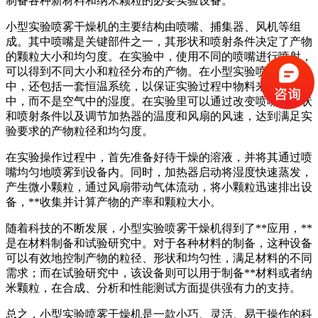
制备各种新材料和纳米颗粒的必要实验设备。
小型实验喷雾干燥机的主要结构由喷嘴、捕集器、风机等组
成。其中喷嘴是关键部件之一，其形状和喷射条件决定了产物
的颗粒大小和均匀度。在实验中，使用不同的喷嘴进行喷射，
可以得到不同大小和粒径分布的产物。在小型实验喷雾干燥机
中，还包括一套恒温系统，以保证实验过程中物料来自溶液
中，而不是空气中的湿度。在实验里可以通过改变喷嘴的形状
和喷射条件以及调节加热器的温度和风扇的风速，达到满足实
验要求的产物粒径和均匀度。
在实验操作过程中，首先准备好待干燥的溶液，并将其通过喷
嘴均匀地喷雾到设备内。同时，加热器启动将湿度快速蒸发，
产生微小颗粒，通过风扇带动气体流动，将小颗粒迅速排出设
备，**收集并计算产物的产率和颗粒大小。
随着科技的不断发展，小型实验喷雾干燥机得到了**应用，**
是在材料制备和试验研究中。对于各种材料的制备，这种设备
可以有效地控制产物的粒径、形状和均匀性，满足材料的不同
需求；而在试验研究中，该设备则可以用于制备**材料或者纳
米颗粒，在合成、分析和性能测试方面提供强有力的支持。
总之，小型实验喷雾干燥机是一款小巧、灵活、易于操作的科